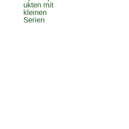
ukten mit
kleinen
Serien
Das Vorhaben KIproWork wird im Rahmen
des Programms „
Zukunft der
Wertschöpfung – Forschung zu
Produktion, Dienstleistung und Arbeit
“
vom Bundesministerium für Bildung und
Forschung (BMBF) gefördert.