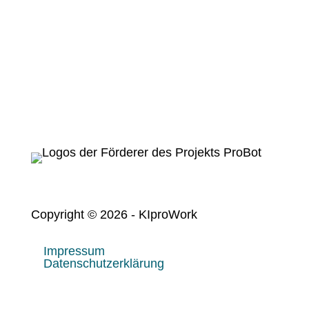
Das Vorhaben KIproWork wird im Rahmen
des Programms „
Zukunft der
Wertschöpfung – Forschung zu
Produktion, Dienstleistung und Arbeit
“
vom Bundesministerium für Bildung und
Forschung (BMBF) gefördert.
Copyright © 2026 - KIproWork
Impressum
Datenschutzerklärung