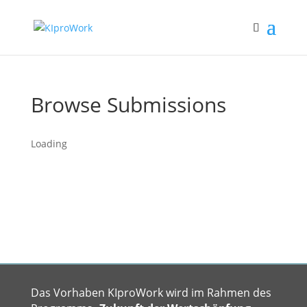
Browse Submissions
Loading
You need to login in order to view
your submissions.
Benutzername
Passwort
Angemeldet bleiben
Login
Forgot Password
Das Vorhaben KIproWork wird im Rahmen des